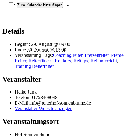
Zum Kalender hinzufügen
Details
Beginn:
29. August @ 09:00
Ende:
30. August @ 17:00
Veranstaltung-Tags:
Coaching reiter
,
Freizeitreiter
,
Pferde
,
Reiter
,
Reiterfitness
,
Reitkurs
,
Reittips
,
Reitunterricht
,
Training ReiterInnen
Veranstalter
Heike Jung
Telefon
01758308048
E-Mail
info@reiterhof-sonnenblume.de
Veranstalter-Website anzeigen
Veranstaltungsort
Hof Sonnenblume